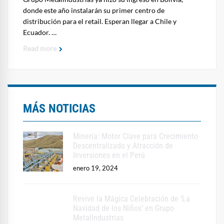
donde este año instalarán su primer centro de
distribución para el retail. Esperan llegar a Chile y
Ecuador. …
Read more
MÁS NOTICIAS
Minería: Motor Clave para Crecimiento
Descentralizado y Atracción de
Inversiones en el Perú
enero 19, 2024
Revive la Mágica Celebración de ‘La
Navidad de los Niños’ en Grupo
MetalIndustrias