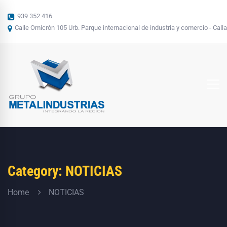
939 352 416
Calle Omicrón 105 Urb. Parque internacional de industria y comercio - Calla
Category: NOTICIAS
Home
NOTICIAS