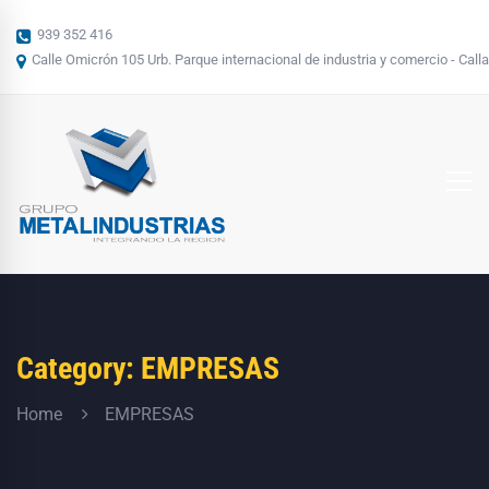
939 352 416
Calle Omicrón 105 Urb. Parque internacional de industria y comercio - Calla
Category: EMPRESAS
Home
EMPRESAS