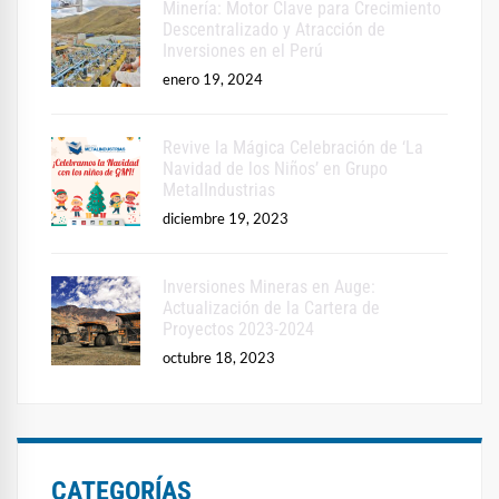
Minería: Motor Clave para Crecimiento
Descentralizado y Atracción de
Inversiones en el Perú
enero 19, 2024
Revive la Mágica Celebración de ‘La
Navidad de los Niños’ en Grupo
MetalIndustrias
diciembre 19, 2023
Inversiones Mineras en Auge:
Actualización de la Cartera de
Proyectos 2023-2024
octubre 18, 2023
CATEGORÍAS