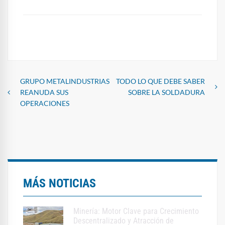
GRUPO METALINDUSTRIAS
TODO LO QUE DEBE SABER
Navegación
REANUDA SUS
SOBRE LA SOLDADURA
OPERACIONES
de
entradas
MÁS NOTICIAS
Minería: Motor Clave para Crecimiento
Descentralizado y Atracción de