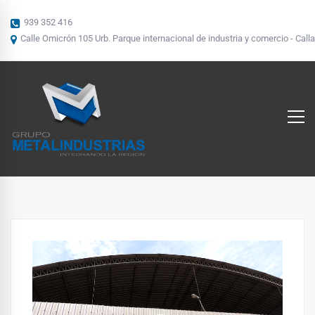
939 352 416
Calle Omicrón 105 Urb. Parque internacional de industria y comercio - Calla