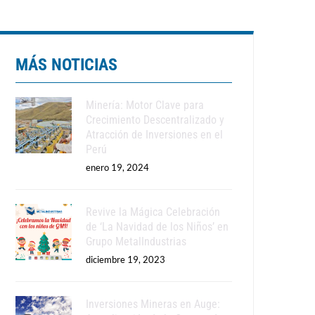
MÁS NOTICIAS
Minería: Motor Clave para
Crecimiento Descentralizado y
Atracción de Inversiones en el
Perú
enero 19, 2024
Revive la Mágica Celebración
de ‘La Navidad de los Niños’ en
Grupo MetalIndustrias
diciembre 19, 2023
Inversiones Mineras en Auge: