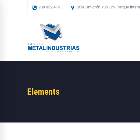
939 352 416
Calle Omicrón 105 Urb. Parque interna
Elements